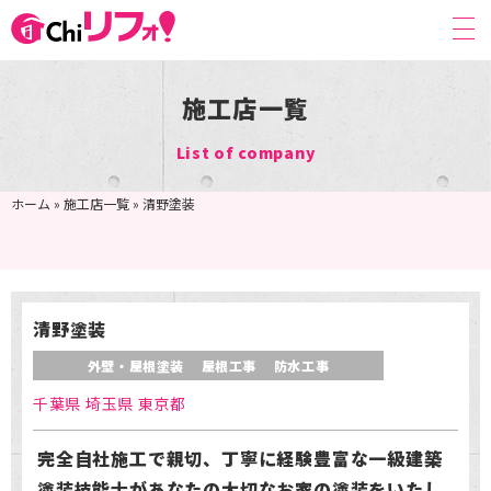
施工店一覧
List of company
TOP
ホーム
»
施工店一覧
»
清野塗装
CHI-リフォ！とは
ピックアップ施工店
施工店一覧
清野塗装
施工店ニュース
外壁・屋根塗装
屋根工事
防水工事
お役立ちコラム
千葉県 埼玉県 東京都
お知らせ
完全自社施工で親切、丁寧に経験豊富な一級建築
掲載希望の企業様へ
塗装技能士があなたの大切なお家の塗装をいたし