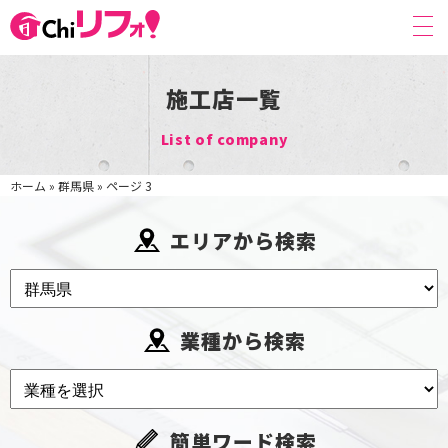
施工店一覧
List of company
ホーム
»
群馬県
»
ページ 3
エリアから検索
TOP
業種から検索
CHI-リフォ！とは
ピックアップ施工店
施工店一覧
簡単ワード検索